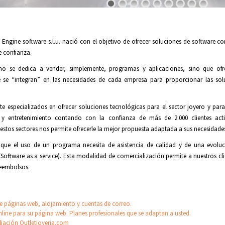
Engine software s.l.u. nació con el objetivo de ofrecer soluciones de software co
e confianza.
o se dedica a vender, simplemente, programas y aplicaciones, sino que ofre
 se “integran” en las necesidades de cada empresa para proporcionar las so
 especializados en ofrecer soluciones tecnológicas para el sector joyero y para
 y entretenimiento contando con la confianza de más de 2.000 clientes acti
stos sectores nos permite ofrecerle la mejor propuesta adaptada a sus necesidade
ue el uso de un programa necesita de asistencia de calidad y de una evoluci
oftware as a service). Esta modalidad de comercialización permite a nuestros clie
reembolsos.
de páginas web, alojamiento y cuentas de correo.
nline para su página web. Planes profesionales que se adaptan a usted.
iliación Outletjoyeria.com