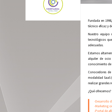
Fundada en 1998, 
técnico eficaz y d
Nuestro equipo n
tecnológicos que
adecuadas.
Estamos altamente
alquiler de ocio
conocimiento de e
Conocedores de q
modalidad SaaS (S
realizar grandes 
¿Qué ofrecemos?
-Desarrollo 
-Marketing o
-Portal de af