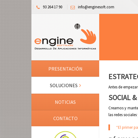
93 264 17 90
info@enginesoft.com
PRESENTACIÓN
ESTRATE
SOLUCIONES
Antes de empezar 
SOCIAL &
NOTICIAS
Creamos y manten
las redes sociale
CONTACTO
“El primer p