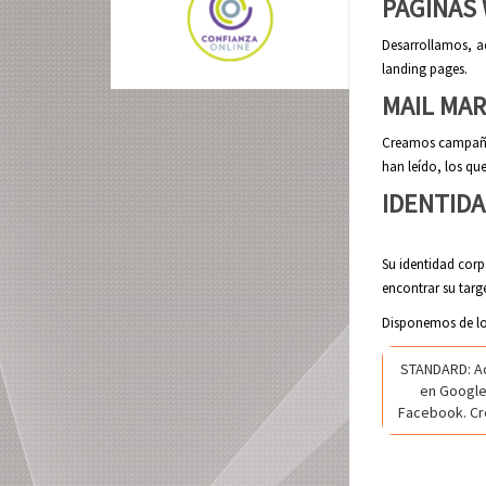
PÁGINAS
Desarrollamos, a
landing pages.
MAIL MAR
Creamos campañas
han leído, los qu
IDENTIDA
Su identidad corp
encontrar su targe
Disponemos de los
STANDARD: Ac
en Google
Facebook. Cr