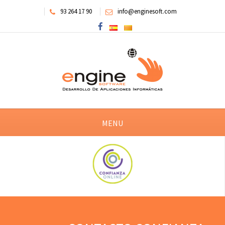
93 264 17 90
info@enginesoft.com
MENU